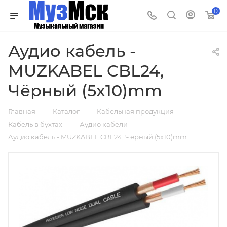
0
Аудио кабель -
MUZKABEL CBL24,
Чёрный (5x10)mm
—
—
—
Главная
Каталог
Кабельная продукция
—
—
Кабель в бухтах
Аудио кабели
Аудио кабель - MUZKABEL CBL24, Чёрный (5x10)mm