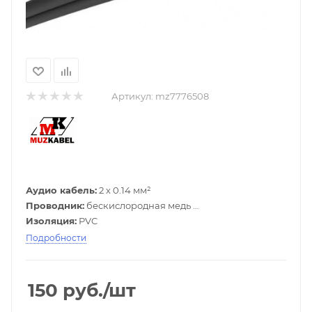
Артикул:
mz7776508
Аудио кабель:
2 х 0.14 мм²
Проводник:
бескислородная медь
Изоляция:
PVC
Внешний диаметр:
5.0 X 10.0 мм
Подробности
Цвет:
Чёрный
150
руб.
/шт