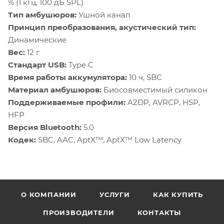
% (1 кГц, 100 дБ SPL)
Тип амбушюров:
Ушной канал
Принцип преобразования, акустический тип:
Динамические
Вес:
12 г
Стандарт USB:
Type C
Время работы аккумулятора:
10 ч, SBC
Материал амбушюров:
Биосовместимый силикон
Поддерживаемые профили:
A2DP, AVRCP, HSP,
HFP
Версия Bluetooth:
5.0
Кодек:
SBC, AAC, AptX™, AptX™ Low Latency
О КОМПАНИИ
УСЛУГИ
КАК КУПИТЬ
ПРОИЗВОДИТЕЛИ
КОНТАКТЫ