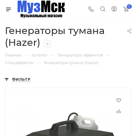
0
Генераторы тумана
(Hazer)
4
—
—
—
Главная
Каталог
Генераторы эффектов
—
Спецэффекты
Генераторы тумана (Hazer)
ФИЛЬТР