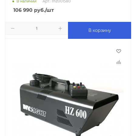
В наличии
Арт.: mz001580
106 990
руб.
/шт
В корзину