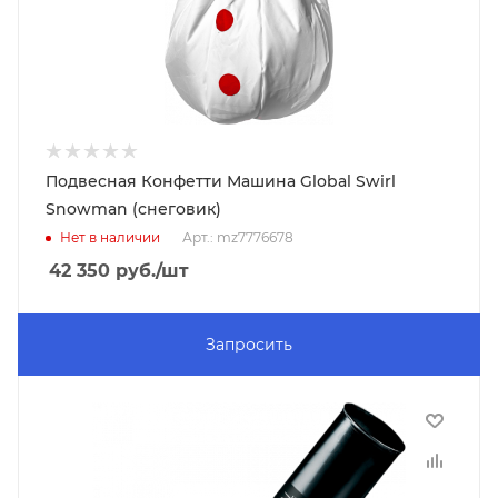
Подвесная Конфетти Машина Global Swirl
Snowman (снеговик)
Нет в наличии
Арт.: mz7776678
42 350
руб.
/шт
Запросить