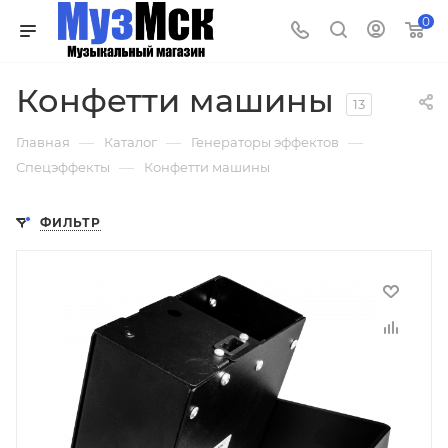
0
Конфетти машины
13
—
—
—
Главная
Каталог
Генераторы эффектов
—
Спецэффекты
Конфетти машины
ФИЛЬТР