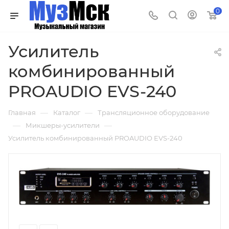
0
Усилитель
комбинированный
PROAUDIO EVS-240
—
—
Главная
Каталог
Трансляционное оборудование
—
—
Микшеры-усилители
Усилитель комбинированный PROAUDIO EVS-240