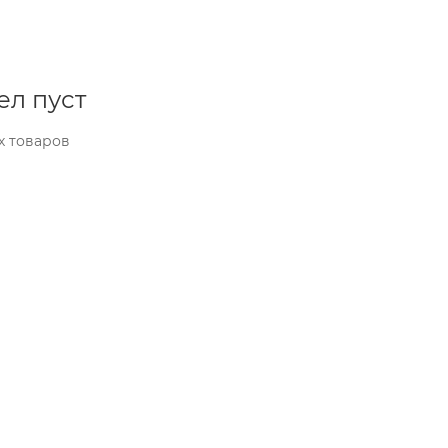
ел пуст
х товаров