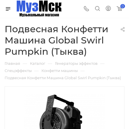
0
Подвесная Конфетти
Машина Global Swirl
Pumpkin (Тыква)
—
—
—
Главная
Каталог
Генераторы эффектов
—
—
Спецэффекты
Конфетти машины
Подвесная Конфетти Машина Global Swirl Pumpkin (Тыква)